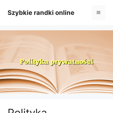
Przejdź
do
Szybkie randki online
Menu
treści
Polityka