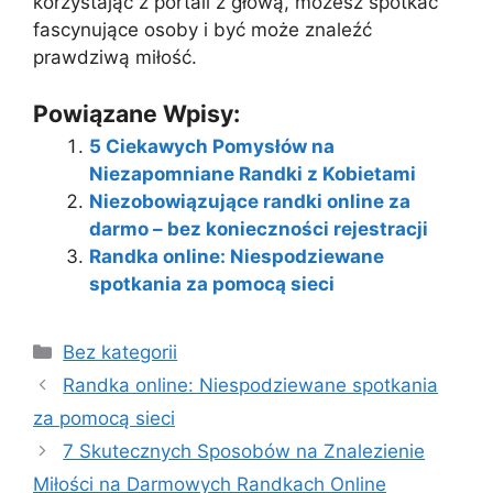
korzystając z portali z głową, możesz spotkać
fascynujące osoby i być może znaleźć
prawdziwą miłość.
Powiązane Wpisy:
5 Ciekawych Pomysłów na
Niezapomniane Randki z Kobietami
Niezobowiązujące randki online za
darmo – bez konieczności rejestracji
Randka online: Niespodziewane
spotkania za pomocą sieci
Kategorie
Bez kategorii
Randka online: Niespodziewane spotkania
za pomocą sieci
7 Skutecznych Sposobów na Znalezienie
Miłości na Darmowych Randkach Online