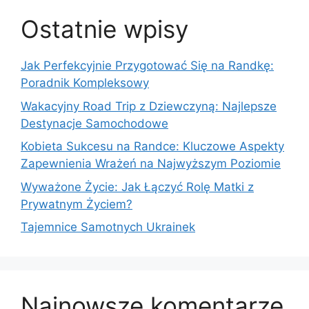
Ostatnie wpisy
Jak Perfekcyjnie Przygotować Się na Randkę:
Poradnik Kompleksowy
Wakacyjny Road Trip z Dziewczyną: Najlepsze
Destynacje Samochodowe
Kobieta Sukcesu na Randce: Kluczowe Aspekty
Zapewnienia Wrażeń na Najwyższym Poziomie
Wyważone Życie: Jak Łączyć Rolę Matki z
Prywatnym Życiem?
Tajemnice Samotnych Ukrainek
Najnowsze komentarze